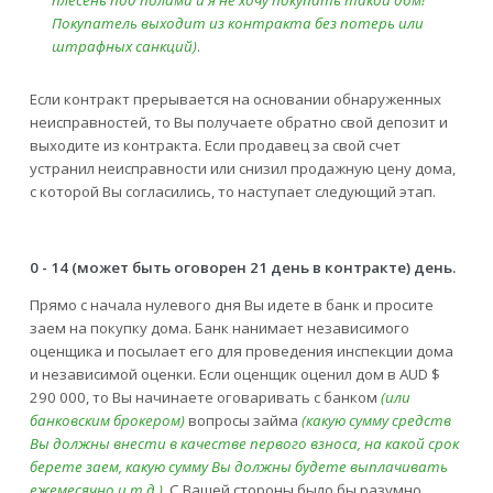
плесень под полами и я не хочу покупать такой дом!"
Покупатель выходит из контракта без потерь или
штрафных санкций)
.
Если контракт прерывается на основании обнаруженных
неисправностей, то Вы получаете обратно свой депозит и
выходите из контракта. Если продавец за свой счет
устранил неисправности или снизил продажную цену дома,
с которой Вы согласились, то наступает следующий этап.
0 - 14 (может быть оговорен 21 день в контракте) день.
Прямо с начала нулевого дня Вы идете в банк и просите
заем на покупку дома. Банк нанимает независимого
оценщика и посылает его для проведения инспекции дома
и независимой оценки. Если оценщик оценил дом в AUD $
290 000, то Вы начинаете оговаривать с банком
(или
банковским брокером)
вопросы займа
(какую сумму средств
Вы должны внести в качестве первого взноса, на какой срок
берете заем, какую сумму Вы должны будете выплачивать
ежемесячно и т.д.)
. С Вашей стороны было бы разумно