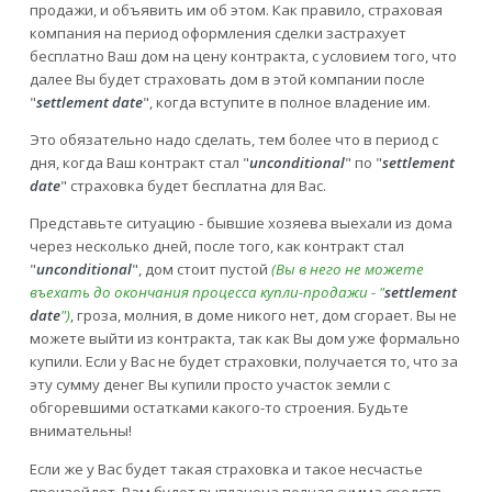
продажи, и объявить им об этом. Как правило, страховая
компания на период оформления сделки застрахует
бесплатно Ваш дом на цену контракта, с условием того, что
далее Вы будет страховать дом в этой компании после
"
settlement date
", когда вступите в полное владение им.
Это обязательно надо сделать, тем более что в период с
дня, когда Ваш контракт стал "
unconditional
" по "
settlement
date
" страховка будет бесплатна для Вас.
Представьте ситуацию - бывшие хозяева выехали из дома
через несколько дней, после того, как контракт стал
"
unconditional
", дом стоит пустой
(Вы в него не можете
въехать до окончания процесса купли-продажи - "
settlement
date
")
, гроза, молния, в доме никого нет, дом сгорает. Вы не
можете выйти из контракта, так как Вы дом уже формально
купили. Если у Вас не будет страховки, получается то, что за
эту сумму денег Вы купили просто участок земли с
обгоревшими остатками какого-то строения. Будьте
внимательны!
Если же у Вас будет такая страховка и такое несчастье
произойдет, Вам будет выплачена полная сумма средств,