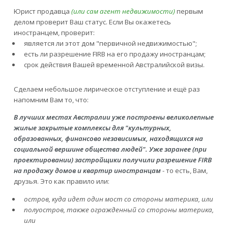
Юрист продавца
(или сам агент недвижимости)
первым
делом проверит Ваш статус. Если Вы окажетесь
иностранцем, проверит:
является ли этот дом "первичной недвижимостью";
есть ли разрешение FIRB на его продажу иностранцам;
срок действия Вашей временной Австралийской визы.
Сделаем небольшое лирическое отступление и ещё раз
напомним Вам то, что:
В лучших местах Австралии уже построены великолепные
жилые закрытые комплексы для "культурных,
образованных, финансово независимых, находящихся на
социальной вершине общества людей". Уже заранее (при
проектировании) застройщики получили разрешение FIRB
на продажу домов и квартир иностранцам
- то есть, Вам,
друзья. Это как правило или:
остров, куда идет один мост со стороны материка, или
полуостров, также огражденный со стороны материка,
или