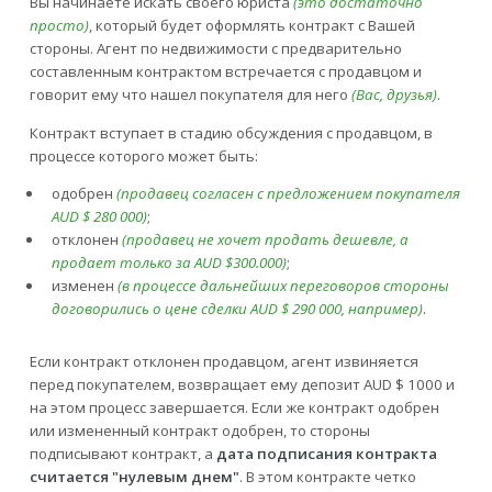
Вы начинаете искать своего юриста
(это достаточно
просто)
, который будет оформлять контракт с Вашей
стороны. Агент по недвижимости с предварительно
составленным контрактом встречается с продавцом и
говорит ему что нашел покупателя для него
(Вас, друзья)
.
Контракт вступает в стадию обсуждения с продавцом, в
процессе которого может быть:
одобрен
(продавец согласен с предложением покупателя
AUD $ 280 000)
;
отклонен
(продавец не хочет продать дешевле, а
продает только за AUD $300.000)
;
изменен
(в процессе дальнейших переговоров стороны
договорились о цене сделки AUD $ 290 000, например)
.
Если контракт отклонен продавцом, агент извиняется
перед покупателем, возвращает ему депозит AUD $ 1000 и
на этом процесс завершается. Если же контракт одобрен
или измененный контракт одобрен, то стороны
подписывают контракт, а
дата подписания контракта
считается "нулевым днем"
. В этом контракте четко