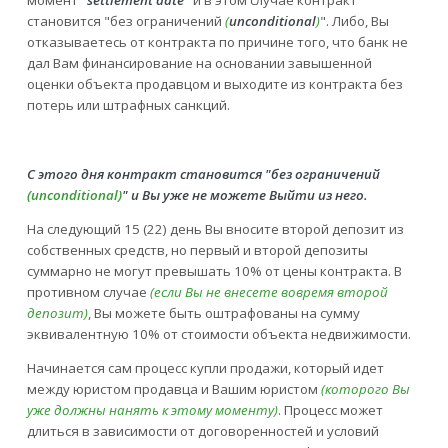
момент "
settlement date
" и в этом случае контракт
становится "без ограничений
(
unconditional
)
". Либо, Вы
отказываетесь от контракта по причине того, что банк не
дал Вам финансирование на основании завышенной
оценки объекта продавцом и выходите из контракта без
потерь или штрафных санкций.
С этого дня контракт становится "без ограничений
(unconditional)
" и Вы уже не можете Выйти из него.
На следующий 15 (22) день Вы вносите второй депозит из
собственных средств, но первый и второй депозиты
суммарно не могут превышать 10% от цены контракта. В
противном случае
(если Вы не внесете вовремя второй
депозит)
, Вы можете быть оштрафованы на сумму
эквивалентную 10% от стоимости объекта недвижимости.
Начинается сам процесс купли продажи, который идет
между юристом продавца и Вашим юристом
(которого Вы
уже должны нанять к этому моменту)
. Процесс может
длиться в зависимости от договоренностей и условий